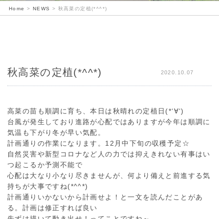
Home
>
NEWS
>
秋高菜の定植(*^^*)
秋高菜の定植(*^^*)
2020.10.07
高菜の苗も順調に育ち、本日は秋晴れの定植日(*‘∀‘)
台風が発生しており進路が心配ではありますが今年は順調に
気温も下がり冬が早い気配。
計画通りの作業になります。12月中下旬の収穫予定☆
自然災害や新型コロナなど人の力では抑えきれない有事はい
つ起こるか予測不能で
心配は大なり小なり尽きませんが、何より備えと前進する気
持ちが大事ですね(*^^*)
計画通りいかないから計画せよ！と一文を読んだことがあ
る。計画は修正すれば良い
先ずは描いて動き出せ！ってことですね～。