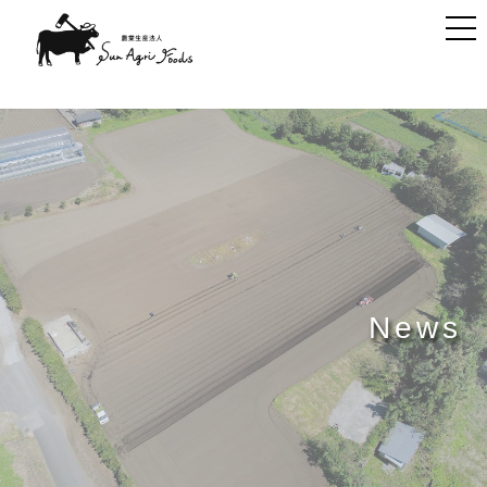
t
o
g
g
l
e
n
a
v
i
g
a
t
i
o
n
News